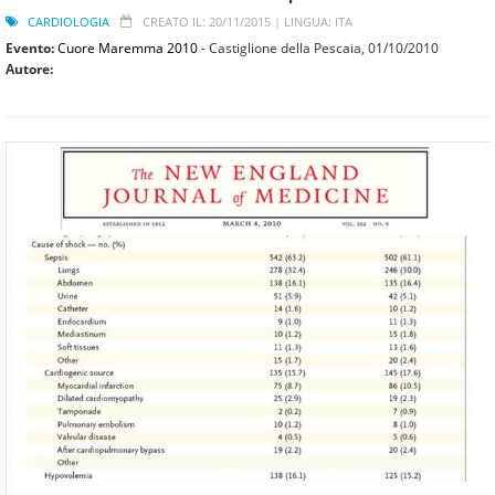
CARDIOLOGIA
CREATO IL: 20/11/2015 |
LINGUA: ITA
Evento:
Cuore Maremma 2010
- Castiglione della Pescaia,
01/10/2010
Autore: