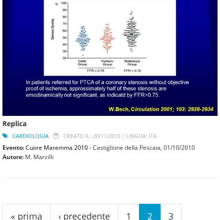
Replica
CARDIOLOGIA
CREATO IL: 20/11/2015 |
LINGUA: ITA
Evento:
Cuore Maremma 2010
- Castiglione della Pescaia,
01/10/2010
Autore:
M. Marzilli
Pagine
« prima
‹ precedente
1
2
3