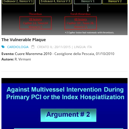
The Vulnerable Plaque
CARDIOLOGIA
CREATO IL: 20/11/2015 |
LINGUA: ITA
Evento:
Cuore Maremma 2010
- Castiglione della Pescaia,
01/10/2010
Autore:
R. Virmani