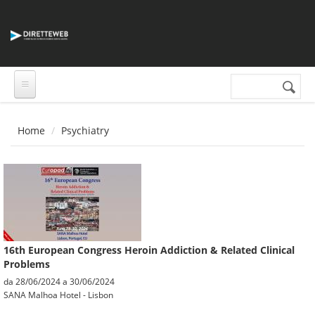
Salta al contenuto principale
Cerca nel sito
Form di
ricerca
Home
Psychiatry
16th European Congress Heroin Addiction & Related Clinical
Problems
da
28/06/2024
a
30/06/2024
SANA Malhoa Hotel - Lisbon