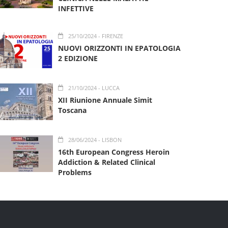
INFETTIVE
25/10/2024
- FIRENZE
NUOVI ORIZZONTI IN EPATOLOGIA
2 EDIZIONE
21/10/2024
- LUCCA
XII Riunione Annuale Simit
Toscana
28/06/2024
- LISBON
16th European Congress Heroin
Addiction & Related Clinical
Problems