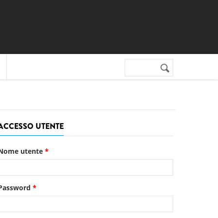
Cerca nel sito
Form di
ricerca
ACCESSO UTENTE
Nome utente
*
Password
*