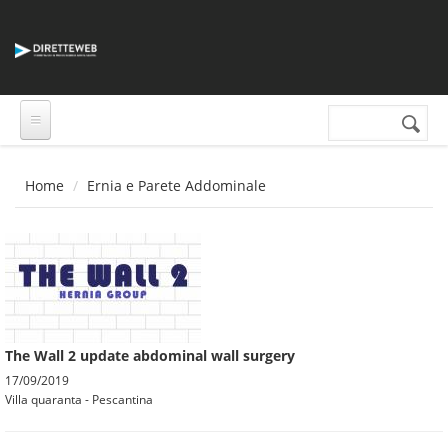
Salta al contenuto principale
Cerca nel sito
Form di
ricerca
Home
Ernia e Parete Addominale
The Wall 2 update abdominal wall surgery
17/09/2019
Villa quaranta - Pescantina