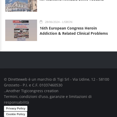
28/06/2024
- LISBON
16th European Congress Heroin
Addiction & Related Clinical Problems
© Diretteweb è un marchio di
Tigi Srl
- Via Udine, 12 - 58100
Grosseto - P.I. e C.F. 01037460530
..Another
Tigicongress
creation
Termini, condizioni d'uso, garanzie e limitazioni di
responsabilità
Privacy Policy
Cookie Policy