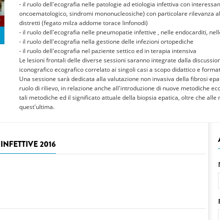
- il ruolo dell'ecografia nelle patologie ad etiologia infettiva con interess
oncoematologico, sindromi mononucleosiche) con particolare rilevanza all'
distretti (fegato milza addome torace linfonodi)
- il ruolo dell'ecografia nelle pneumopatie infettive , nelle endocarditi, nel
- il ruolo dell'ecografia nella gestione delle infezioni ortopediche
- il ruolo dell'ecografia nel paziente settico ed in terapia intensiva
Le lesioni frontali delle diverse sessioni saranno integrate dalla discussi
iconografico ecografico correlato ai singoli casi a scopo didattico e format
Una sessione sarà dedicata alla valutazione non invasiva della fibrosi epati
ruolo di rilievo, in relazione anche all'introduzione di nuove metodiche eco
tali metodiche ed il significato attuale della biopsia epatica, oltre che al
quest'ultima.
INFETTIVE 2016