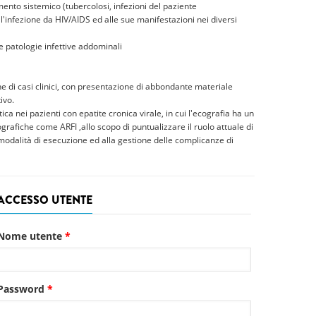
amento sistemico (tubercolosi, infezioni del paziente
infezione da HIV/AIDS ed alle sue manifestazioni nei diversi
le patologie infettive addominali
one di casi clinici, con presentazione di abbondante materiale
ivo.
ca nei pazienti con epatite cronica virale, in cui l'ecografia ha un
grafiche come ARFI ,allo scopo di puntualizzare il ruolo attuale di
le modalità di esecuzione ed alla gestione delle complicanze di
ACCESSO UTENTE
Nome utente
*
Password
*