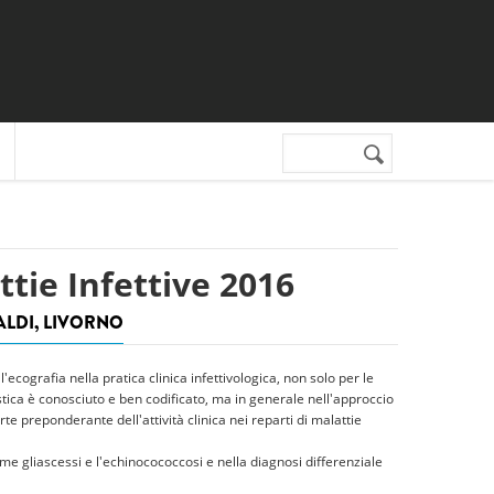
Cerca nel sito
Form di
ricerca
ttie Infettive 2016
ALDI, LIVORNO
ecografia nella pratica clinica infettivologica, non solo per le
ostica è conosciuto e ben codificato, ma in generale nell'approccio
rte preponderante dell'attività clinica nei reparti di malattie
come gliascessi e l'echinocococcosi e nella diagnosi differenziale