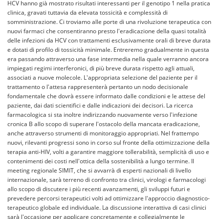
HCV hanno già mostrato risultati interessanti per il genotipo 1 nella pratica
clinica, gravati tuttavia da elevata tossicità e complessità di
somministrazione. Ci troviamo alle porte di una rivoluzione terapeutica con
nuovi farmaci che consentiranno presto l'eradicazione della quasi totalità
delle infezioni da HCV con trattamenti esclusivamente orali di breve durata
e dotati di profilo di tossicità minimale. Entreremo gradualmente in questa
era passando attraverso una fase intermedia nella quale verranno ancora
impiegati regimi interferonici, di più breve durata rispetto agli attuali,
associati a nuove molecole. L'appropriata selezione del paziente per il
trattamento o l'attesa rappresenterà pertanto un nodo decisionale
fondamentale che dovrà essere informato dalle condizioni e le attese del
paziente, dai dati scientifici e dalle indicazioni dei decisori. La ricerca
farmacologica si sta inoltre indirizzando nuovamente verso l'infezione
cronica B allo scopo di superare l'ostacolo della mancata eradicazione,
anche attraverso strumenti di monitoraggio appropriati. Nel frattempo
nuovi, rilevanti progressi sono in corso sul fronte della ottimizzazione della
terapia anti-HIV, volti a garantire maggiore tollerabilità, semplicità di uso e
contenimenti dei costi nell'ottica della sostenibilità a lungo termine. Il
meeting regionale SIMIT, che si avvarrà di esperti nazionali di livello
internazionale, sarà terreno di confronto tra clinici, virologi e farmacologi
allo scopo di discutere i più recenti avanzamenti, gli sviluppi futuri e
prevedere percorsi terapeutici volti ad ottimizzare l'approccio diagnostico-
terapeutico globale ed individuale. La discussione interattiva di casi clinici
sarà l'occasione per applicare concretamente e collegialmente le