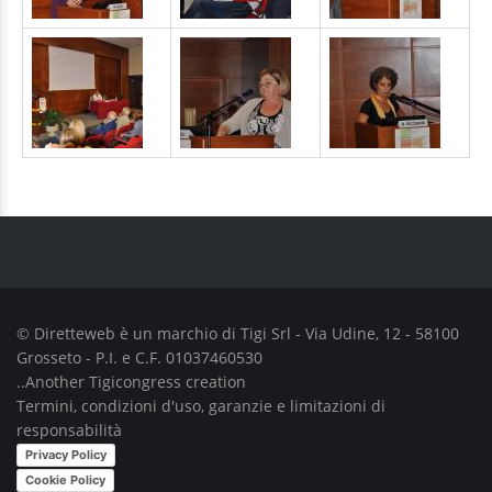
© Diretteweb è un marchio di
Tigi Srl
- Via Udine, 12 - 58100
Grosseto - P.I. e C.F. 01037460530
..Another
Tigicongress
creation
Termini, condizioni d'uso, garanzie e limitazioni di
responsabilità
Privacy Policy
Cookie Policy