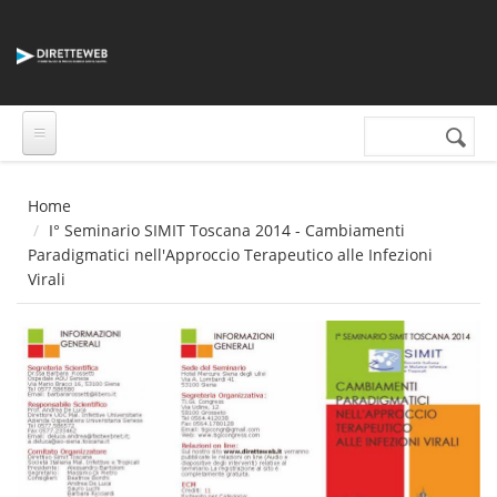
Salta al contenuto principale
Cerca nel sito
Form di
ricerca
Home
I° Seminario SIMIT Toscana 2014 - Cambiamenti
Paradigmatici nell'Approccio Terapeutico alle Infezioni
Virali