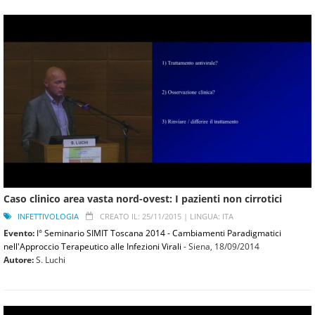
Caso clinico area vasta nord-ovest: I pazienti non cirrotici
INFETTIVOLOGIA
CREATO IL: 25/11/2015 |
LINGUA: ITA
Evento:
I° Seminario SIMIT Toscana 2014 - Cambiamenti Paradigmatici
nell'Approccio Terapeutico alle Infezioni Virali
- Siena,
18/09/2014
Autore:
S. Luchi