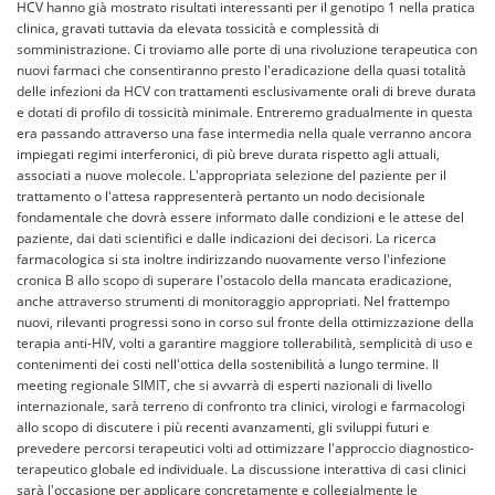
HCV hanno già mostrato risultati interessanti per il genotipo 1 nella pratica
clinica, gravati tuttavia da elevata tossicità e complessità di
somministrazione. Ci troviamo alle porte di una rivoluzione terapeutica con
nuovi farmaci che consentiranno presto l'eradicazione della quasi totalità
delle infezioni da HCV con trattamenti esclusivamente orali di breve durata
e dotati di profilo di tossicità minimale. Entreremo gradualmente in questa
era passando attraverso una fase intermedia nella quale verranno ancora
impiegati regimi interferonici, di più breve durata rispetto agli attuali,
associati a nuove molecole. L'appropriata selezione del paziente per il
trattamento o l'attesa rappresenterà pertanto un nodo decisionale
fondamentale che dovrà essere informato dalle condizioni e le attese del
paziente, dai dati scientifici e dalle indicazioni dei decisori. La ricerca
farmacologica si sta inoltre indirizzando nuovamente verso l'infezione
cronica B allo scopo di superare l'ostacolo della mancata eradicazione,
anche attraverso strumenti di monitoraggio appropriati. Nel frattempo
nuovi, rilevanti progressi sono in corso sul fronte della ottimizzazione della
terapia anti-HIV, volti a garantire maggiore tollerabilità, semplicità di uso e
contenimenti dei costi nell'ottica della sostenibilità a lungo termine. Il
meeting regionale SIMIT, che si avvarrà di esperti nazionali di livello
internazionale, sarà terreno di confronto tra clinici, virologi e farmacologi
allo scopo di discutere i più recenti avanzamenti, gli sviluppi futuri e
prevedere percorsi terapeutici volti ad ottimizzare l'approccio diagnostico-
terapeutico globale ed individuale. La discussione interattiva di casi clinici
sarà l'occasione per applicare concretamente e collegialmente le