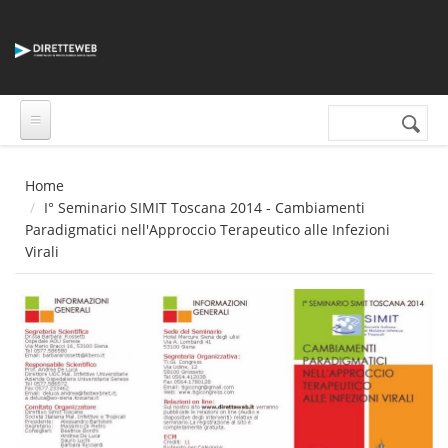
Salta al contenuto principale
Cerca nel sito
Form di
ricerca
Home
I° Seminario SIMIT Toscana 2014 - Cambiamenti
Paradigmatici nell'Approccio Terapeutico alle Infezioni
Virali