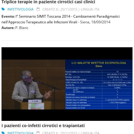
Triplice terapie in paziente cirrotici casi clinici
INFETTIVOLOGIA
CREATO IL: 25/11/2015 |
LINGUA: ITA
Evento:
I° Seminario SIMIT Toscana 2014 - Cambiamenti Paradigmatici
nell'Approccio Terapeutico alle Infezioni Virali
- Siena,
18/09/2014
Autore:
P. Blanc
I pazienti co-infetti cirrotici e trapiantati
INFETTIVOLOGIA
CREATO IL: 25/11/2015 |
LINGUA: ITA