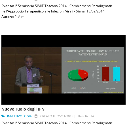
Evento:
I° Seminario SIMIT Toscana 2014 - Cambiamenti Paradigmatici
nell'Approccio Terapeutico alle Infezioni Virali
- Siena,
18/09/2014
Autore:
P. Almi
Nuovo ruolo degli IFN
INFETTIVOLOGIA
CREATO IL: 25/11/2015 |
LINGUA: ITA
Evento:
I° Seminario SIMIT Toscana 2014 - Cambiamenti Paradigmatici