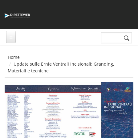
Salta al contenuto principale
Cerca nel sito
Form di
ricerca
Home
Update sulle Ernie Ventrali Incisionali: Granding,
Materiali e tecniche