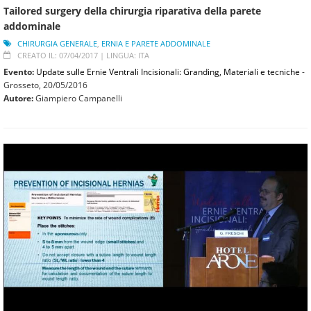
Tailored surgery della chirurgia riparativa della parete
addominale
CHIRURGIA GENERALE
,
ERNIA E PARETE ADDOMINALE
CREATO IL: 07/04/2017 |
LINGUA: ITA
Evento:
Update sulle Ernie Ventrali Incisionali: Granding, Materiali e tecniche
-
Grosseto,
20/05/2016
Autore:
Giampiero Campanelli