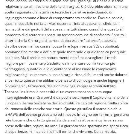
introducendo un criterio di discussione per "grading" di classe di rischio
relativamente all'infezione del sito chirurgico. Ciò dovrebbe aiutarci in una
scelta ragionata di materiali e tecniche riparative individuando un
linguaggio comune e linee di comportamento condivise. Facile a parole,
quasi impossibile nei fatti. Muri decennali infatti separano i clinici dai
farmacisti e dai gestori della spesa, ma tutti siamo consci che questo è il
momento di discutere e creare un terreno comune di confronto. Sancito il
criterio che la Chirurgia di parete debba essere "tailored", superate
diatribe decennali su cosa si possa fare (open versus VLS o robotica),
proviamo finalmente a definire quale materiale e quale tecnica per quale
paziente. Ma il problema naturalmente non è solo scegliere il mesh
migliore per il paziente più adatto, da impiantare con la tecnica più
vantaggiosa, quanto quello di contenere al massimo le complicanze
migliorando gli outcomes in una chirurgia ricca di fallimenti anche dolorosi.
E' per tutto questo che abbiamo pensato di coinvolgere anche ingegneri
biomeccanici, farmacisti, decision makings, rappresentanti dell'ARS
Toscana. In ultimo la necessità di un evento toscano o comunque
interregionale ora. Ora perché da poche settimane il Capitolo italiano della
European Hernia Society ha deciso di istituire capitoli regionali sulla spinta
del rinnovo delle cariche societarie. Questo giustifica il patrocinio della
ISHAWS dell'evento grossetano ed il nostro impegno per far emergere una
rete toscana che di fatto già esiste da anni.Iniziative analoghe verranno
prese nelle altre regioni italiane. La giornata sarà spartana ma spero ricca
di esperienze, in linea con i difficili tempi che viviamo. Con amicizia.