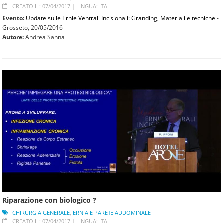
CREATO IL: 07/04/2017 |
LINGUA: ITA
Evento:
Update sulle Ernie Ventrali Incisionali: Granding, Materiali e tecniche
-
Grosseto,
20/05/2016
Autore:
Andrea Sanna
Riparazione con biologico ?
CHIRURGIA GENERALE
,
ERNIA E PARETE ADDOMINALE
CREATO IL: 07/04/2017 |
LINGUA: ITA