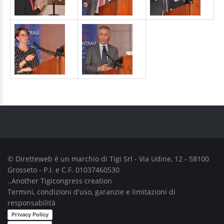
© Diretteweb è un marchio di
Tigi Srl
- Via Udine, 12 - 58100
Grosseto - P.I. e C.F. 01037460530
..Another
Tigicongress
creation
Termini, condizioni d'uso, garanzie e limitazioni di
responsabilità
Privacy Policy