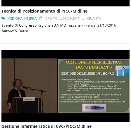
Tecnica di Posizionamento di PICC/Midline
MEDICINA INTERNA
CREATO IL: 07/04/2017 |
LINGUA: ITA
Evento:
XI Congresso Regionale ANÍMO Toscana
- Firenze,
21/10/2016
Autore:
S. Bausi
Gestione infermieristica di CVC/PICC/Midline