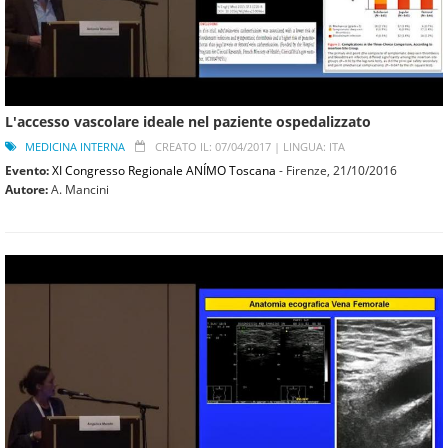
L'accesso vascolare ideale nel paziente ospedalizzato
MEDICINA INTERNA
CREATO IL: 07/04/2017 |
LINGUA: ITA
Evento:
XI Congresso Regionale ANÍMO Toscana
- Firenze,
21/10/2016
Autore:
A. Mancini