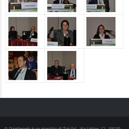
© Diretteweb è un marchio di
Tigi Srl
- Via Udine, 12 - 58100