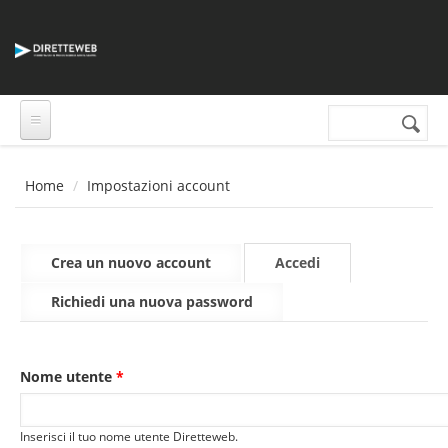
Salta al contenuto principale
Cerca nel sito
Form di
ricerca
Home
Impostazioni account
Schede primarie
Crea un nuovo account
Accedi
(scheda
attiva)
Richiedi una nuova password
Nome utente
*
Inserisci il tuo nome utente Diretteweb.