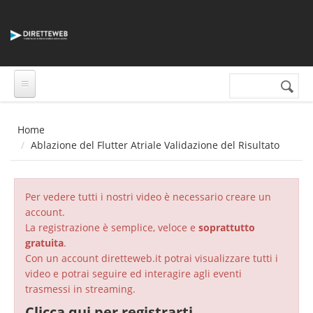
Salta al contenuto principale
Cerca nel sito
Form di
ricerca
Home
Ablazione del Flutter Atriale Validazione del Risultato
Per vedere tutti i nostri video è necessario creare un
account.
La registrazione è semplice, veloce e
soprattutto
gratuita
.
Con un account diretteweb.it potrai visualizzare tutti i
video e potrai seguire ed interagire agli eventi
trasmessi in streaming.
Clicca qui per registrarti