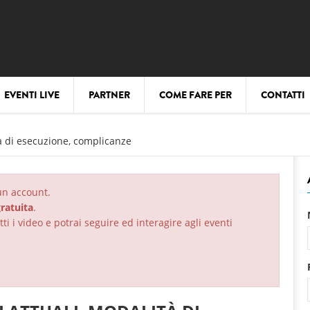
EVENTI LIVE
PARTNER
COME FARE PER
CONTATTI
tà di esecuzione, complicanze
 un account.
ratuita
.
ti i video e potrai seguire ed interagire agli eventi