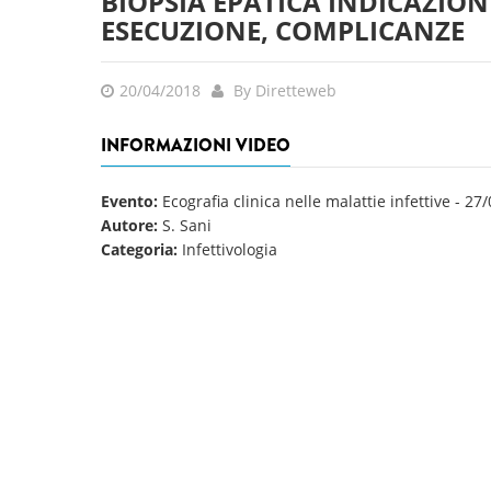
BIOPSIA EPATICA INDICAZION
ESECUZIONE, COMPLICANZE
20/04/2018
By Diretteweb
INFORMAZIONI VIDEO
Evento:
Ecografia clinica nelle malattie infettive
-
27/
Autore:
S. Sani
Categoria:
Infettivologia