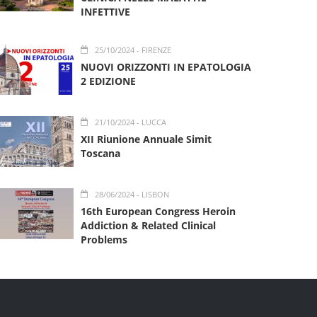
INFETTIVE
25/10/2024
- FIRENZE
NUOVI ORIZZONTI IN EPATOLOGIA
2 EDIZIONE
21/10/2024
- LUCCA
XII Riunione Annuale Simit
Toscana
28/06/2024
- LISBON
16th European Congress Heroin
Addiction & Related Clinical
Problems