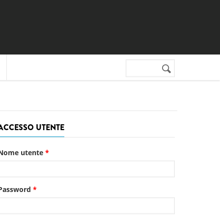
Cerca nel sito
Form di
ricerca
ACCESSO UTENTE
Nome utente
*
Password
*