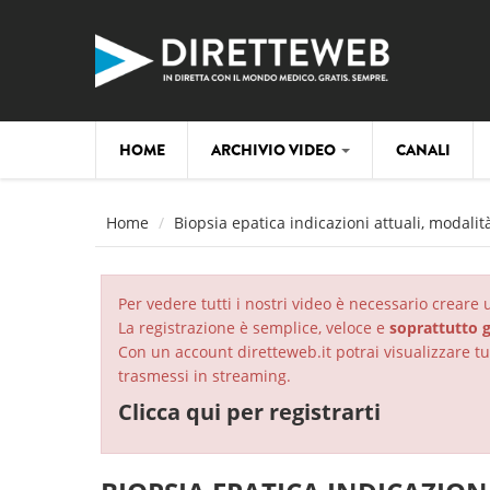
Salta al contenuto principale
HOME
ARCHIVIO VIDEO
CANALI
Home
Biopsia epatica indicazioni attuali, modali
Per vedere tutti i nostri video è necessario creare
La registrazione è semplice, veloce e
soprattutto g
Con un account diretteweb.it potrai visualizzare tut
trasmessi in streaming.
Clicca qui per registrarti