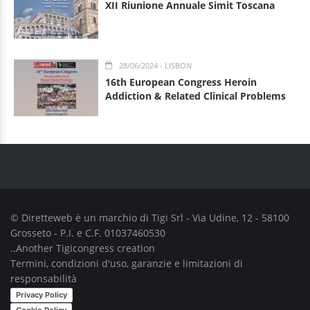
XII Riunione Annuale Simit Toscana
28/06/2024
- LISBON
16th European Congress Heroin
Addiction & Related Clinical Problems
© Diretteweb è un marchio di
Tigi Srl
- Via Udine, 12 - 58100
Grosseto - P.I. e C.F. 01037460530
..Another
Tigicongress
creation
Termini, condizioni d'uso, garanzie e limitazioni di
responsabilità
Privacy Policy