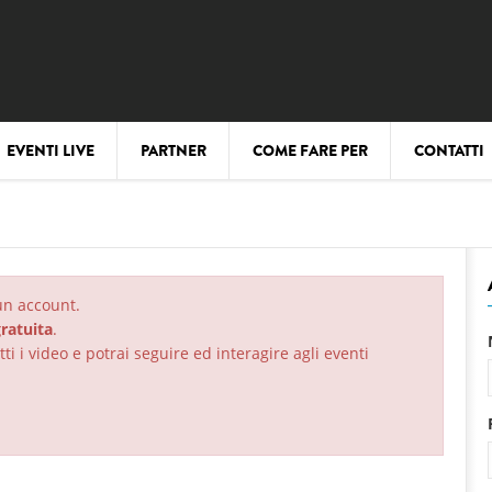
EVENTI LIVE
PARTNER
COME FARE PER
CONTATTI
 un account.
ratuita
.
ti i video e potrai seguire ed interagire agli eventi