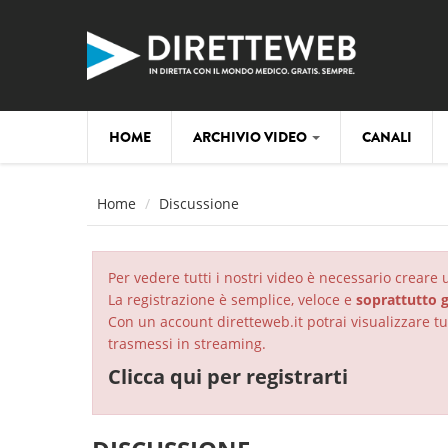
Salta al contenuto principale
HOME
ARCHIVIO VIDEO
CANALI
Home
Discussione
Per vedere tutti i nostri video è necessario creare
La registrazione è semplice, veloce e
soprattutto g
Con un account diretteweb.it potrai visualizzare tut
trasmessi in streaming.
Clicca qui per registrarti