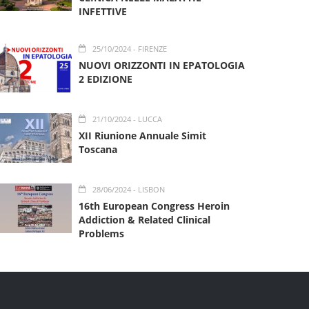
INFETTIVE
25/10/2024
- FIRENZE
NUOVI ORIZZONTI IN EPATOLOGIA
2 EDIZIONE
21/10/2024
- LUCCA
XII Riunione Annuale Simit
Toscana
28/06/2024
- LISBON
16th European Congress Heroin
Addiction & Related Clinical
Problems