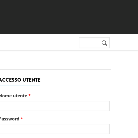
Cerca nel sito
Form di
ricerca
ACCESSO UTENTE
Nome utente
*
Password
*