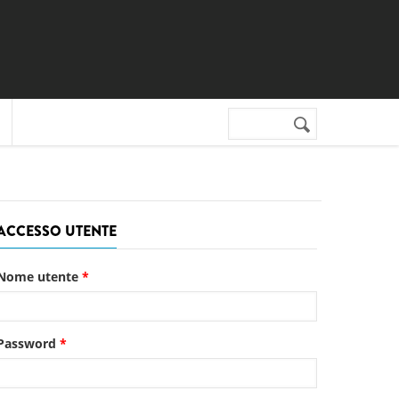
Cerca nel sito
Form di
ricerca
ACCESSO UTENTE
Nome utente
*
Password
*