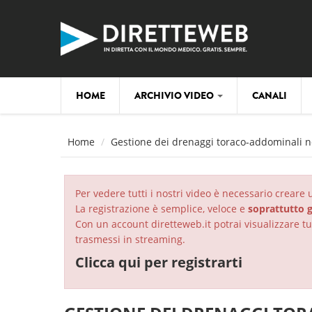
Salta al contenuto principale
HOME
ARCHIVIO VIDEO
CANALI
Home
Gestione dei drenaggi toraco-addominali n
Per vedere tutti i nostri video è necessario creare
La registrazione è semplice, veloce e
soprattutto g
Con un account diretteweb.it potrai visualizzare tut
trasmessi in streaming.
Clicca qui per registrarti