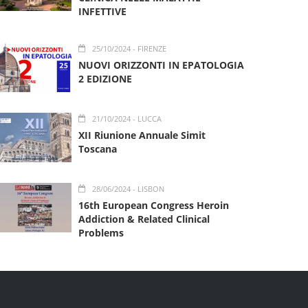
INFETTIVE
25/10/2024
- FIRENZE
NUOVI ORIZZONTI IN EPATOLOGIA
2 EDIZIONE
21/10/2024
- LUCCA
XII Riunione Annuale Simit
Toscana
28/06/2024
- LISBON
16th European Congress Heroin
Addiction & Related Clinical
Problems