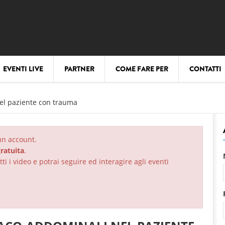
EVENTI LIVE
PARTNER
COME FARE PER
CONTATTI
el paziente con trauma
 un account.
ratuita
.
ti i video e potrai seguire ed interagire agli eventi