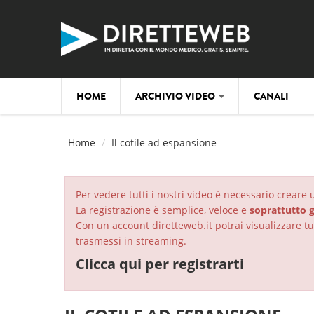
Salta al contenuto principale
HOME
ARCHIVIO VIDEO
CANALI
Home
Il cotile ad espansione
Per vedere tutti i nostri video è necessario creare
La registrazione è semplice, veloce e
soprattutto g
Con un account diretteweb.it potrai visualizzare tut
trasmessi in streaming.
Clicca qui per registrarti