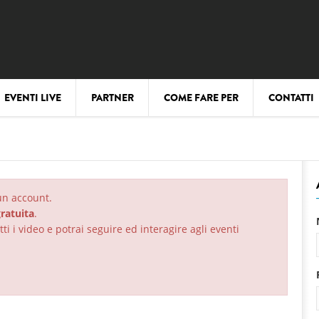
EVENTI LIVE
PARTNER
COME FARE PER
CONTATTI
 un account.
ratuita
.
ti i video e potrai seguire ed interagire agli eventi