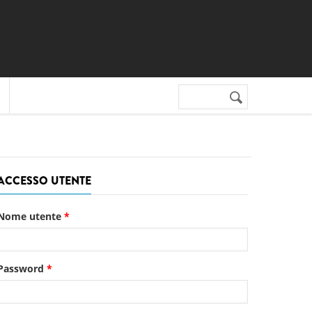
Cerca nel sito
Form di
ricerca
ACCESSO UTENTE
Nome utente
*
Password
*