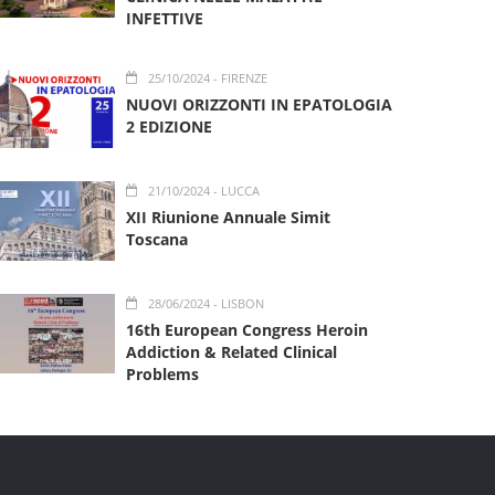
INFETTIVE
25/10/2024
- FIRENZE
NUOVI ORIZZONTI IN EPATOLOGIA
2 EDIZIONE
21/10/2024
- LUCCA
XII Riunione Annuale Simit
Toscana
28/06/2024
- LISBON
16th European Congress Heroin
Addiction & Related Clinical
Problems