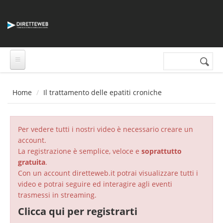
Salta al contenuto principale
Cerca nel sito
Form di
ricerca
Home
Il trattamento delle epatiti croniche
Per vedere tutti i nostri video è necessario creare un
account.
La registrazione è semplice, veloce e
soprattutto
gratuita
.
Con un account diretteweb.it potrai visualizzare tutti i
video e potrai seguire ed interagire agli eventi
trasmessi in streaming.
Clicca qui per registrarti