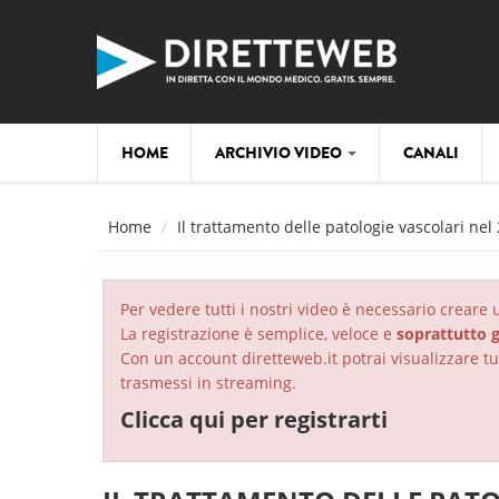
Salta al contenuto principale
HOME
ARCHIVIO VIDEO
CANALI
Home
Il trattamento delle patologie vascolari nel 
Per vedere tutti i nostri video è necessario creare
La registrazione è semplice, veloce e
soprattutto g
Con un account diretteweb.it potrai visualizzare tut
trasmessi in streaming.
Clicca qui per registrarti