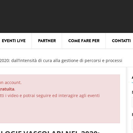
EVENTI LIVE
PARTNER
COME FARE PER
CONTATTI
2020: dall’intensità di cura alla gestione di percorsi e processi
 un account.
ratuita
.
ti i video e potrai seguire ed interagire agli eventi