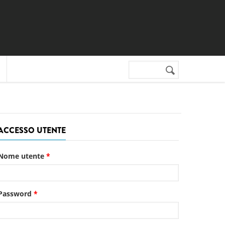
Cerca nel sito
Form di
ricerca
ACCESSO UTENTE
Nome utente
*
Password
*