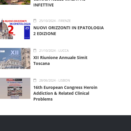
INFETTIVE
25/10/2024
- FIRENZE
NUOVI ORIZZONTI IN EPATOLOGIA
2 EDIZIONE
21/10/2024
- LUCCA
XII Riunione Annuale Simit
Toscana
28/06/2024
- LISBON
16th European Congress Heroin
Addiction & Related Clinical
Problems