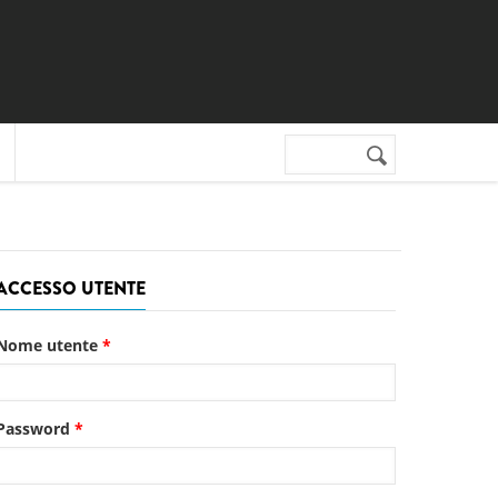
Cerca nel sito
Form di
ricerca
ACCESSO UTENTE
Nome utente
*
Password
*