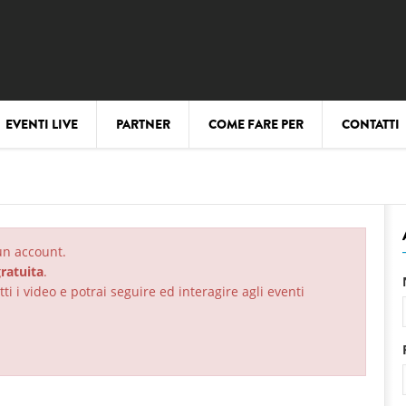
EVENTI LIVE
PARTNER
COME FARE PER
CONTATTI
 un account.
ratuita
.
ti i video e potrai seguire ed interagire agli eventi