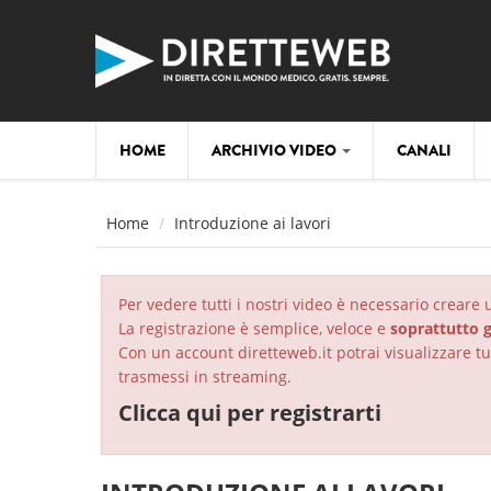
Salta al contenuto principale
HOME
ARCHIVIO VIDEO
CANALI
Home
Introduzione ai lavori
Per vedere tutti i nostri video è necessario creare
La registrazione è semplice, veloce e
soprattutto g
Con un account diretteweb.it potrai visualizzare tut
trasmessi in streaming.
Clicca qui per registrarti