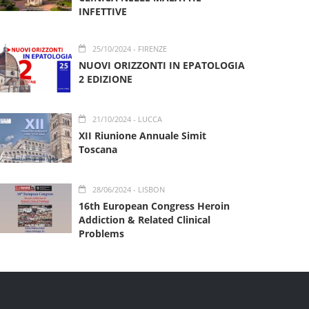
INFETTIVE
25/10/2024
- FIRENZE
NUOVI ORIZZONTI IN EPATOLOGIA
2 EDIZIONE
21/10/2024
- LUCCA
XII Riunione Annuale Simit
Toscana
28/06/2024
- LISBON
16th European Congress Heroin
Addiction & Related Clinical
Problems