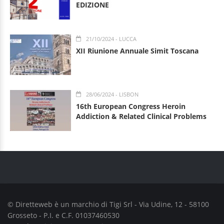
EDIZIONE
21/10/2024
- LUCCA
XII Riunione Annuale Simit Toscana
28/06/2024
- LISBON
16th European Congress Heroin
Addiction & Related Clinical Problems
© Diretteweb è un marchio di
Tigi Srl
- Via Udine, 12 - 58100
Grosseto - P.I. e C.F. 01037460530