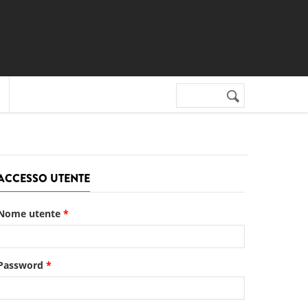
Cerca nel sito
Form di
ricerca
ACCESSO UTENTE
Nome utente
*
Password
*