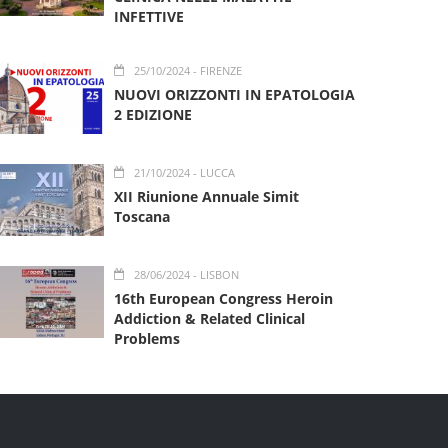
INFETTIVE
25/10/2024
- FIRENZE
NUOVI ORIZZONTI IN EPATOLOGIA
2 EDIZIONE
21/10/2024
- LUCCA
XII Riunione Annuale Simit
Toscana
28/06/2024
- LISBON
16th European Congress Heroin
Addiction & Related Clinical
Problems