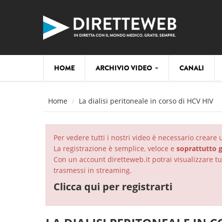
Salta al contenuto principale
HOME
ARCHIVIO VIDEO
CANALI
Home
La dialisi peritoneale in corso di HCV HIV
Per vedere tutti i nostri video è necessario creare
La registrazione è semplice, veloce e
soprattutto g
Con un account diretteweb.it potrai visualizzare tut
trasmessi in streaming.
Clicca qui per registrarti