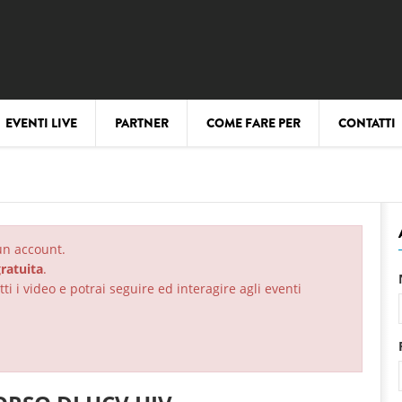
EVENTI LIVE
PARTNER
COME FARE PER
CONTATTI
 un account.
ratuita
.
ti i video e potrai seguire ed interagire agli eventi