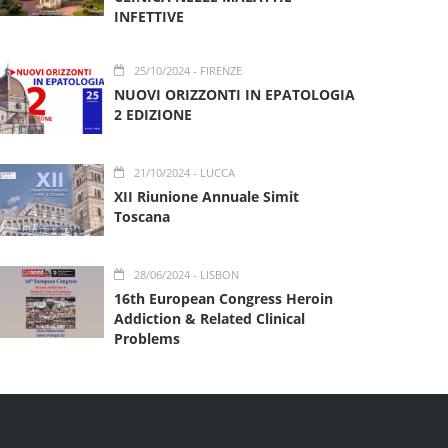
INFETTIVE
25/10/2024
- FIRENZE
NUOVI ORIZZONTI IN EPATOLOGIA
2 EDIZIONE
21/10/2024
- LUCCA
XII Riunione Annuale Simit
Toscana
28/06/2024
- LISBON
16th European Congress Heroin
Addiction & Related Clinical
Problems