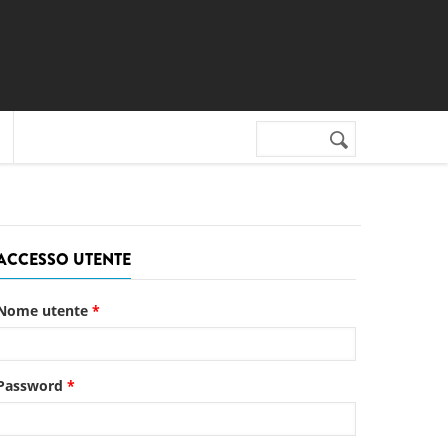
Cerca nel sito
Form di
ricerca
ACCESSO UTENTE
Nome utente
*
Password
*