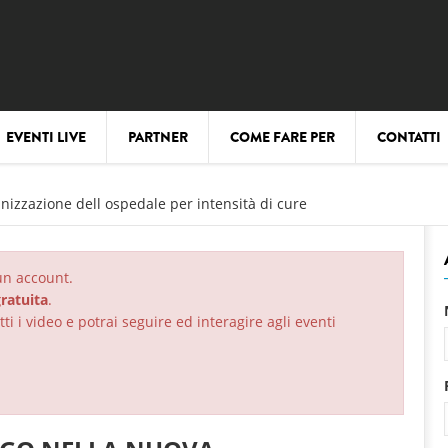
EVENTI LIVE
PARTNER
COME FARE PER
CONTATTI
anizzazione dell ospedale per intensità di cure
 un account.
ratuita
.
ti i video e potrai seguire ed interagire agli eventi