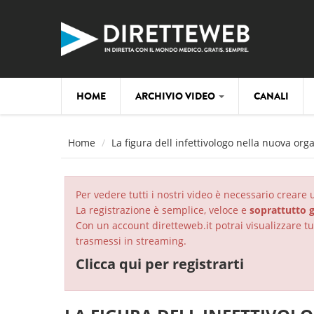
Salta al contenuto principale
HOME
ARCHIVIO VIDEO
CANALI
Home
La figura dell infettivologo nella nuova org
Per vedere tutti i nostri video è necessario creare
La registrazione è semplice, veloce e
soprattutto g
Con un account diretteweb.it potrai visualizzare tut
trasmessi in streaming.
Clicca qui per registrarti