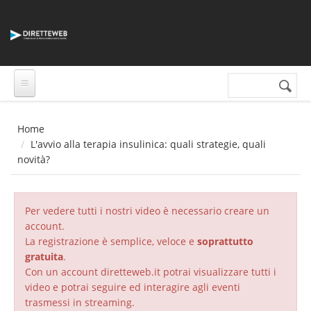
Salta al contenuto principale
Cerca nel sito
Form di
ricerca
Home
L'avvio alla terapia insulinica: quali strategie, quali
novità?
Per vedere tutti i nostri video è necessario creare un
account.
La registrazione è semplice, veloce e
soprattutto
gratuita
.
Con un account diretteweb.it potrai visualizzare tutti i
video e potrai seguire ed interagire agli eventi
trasmessi in streaming.