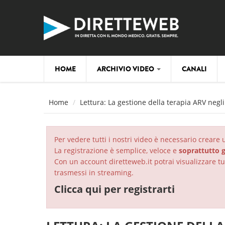
Salta al contenuto principale
HOME
ARCHIVIO VIDEO
CANALI
Home
Lettura: La gestione della terapia ARV negli
Per vedere tutti i nostri video è necessario creare
La registrazione è semplice, veloce e
soprattutto g
Con un account diretteweb.it potrai visualizzare tut
trasmessi in streaming.
Clicca qui per registrarti