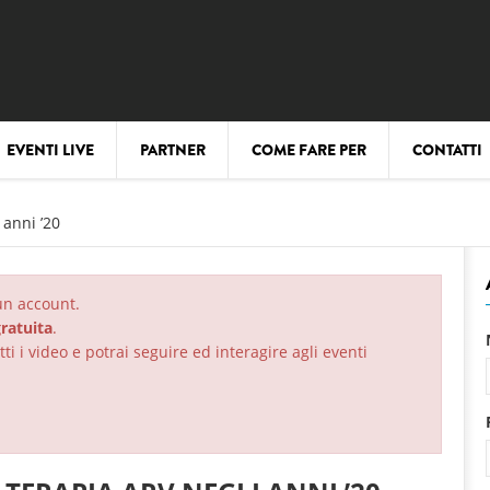
EVENTI LIVE
PARTNER
COME FARE PER
CONTATTI
 anni ’20
 un account.
ratuita
.
ti i video e potrai seguire ed interagire agli eventi