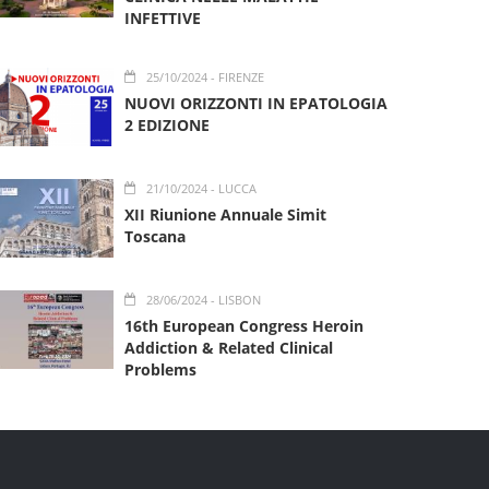
INFETTIVE
25/10/2024
- FIRENZE
NUOVI ORIZZONTI IN EPATOLOGIA
2 EDIZIONE
21/10/2024
- LUCCA
XII Riunione Annuale Simit
Toscana
28/06/2024
- LISBON
16th European Congress Heroin
Addiction & Related Clinical
Problems