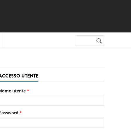
Cerca nel sito
Form di
ricerca
ACCESSO UTENTE
Nome utente
*
Password
*