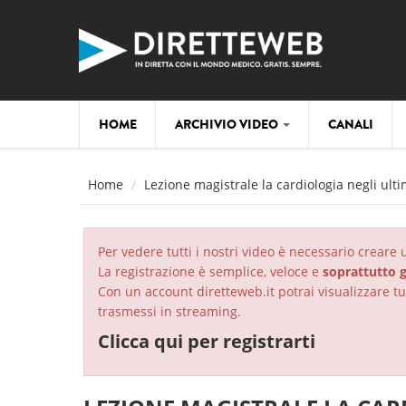
Salta al contenuto principale
HOME
ARCHIVIO VIDEO
CANALI
Home
Lezione magistrale la cardiologia negli ulti
Per vedere tutti i nostri video è necessario creare
La registrazione è semplice, veloce e
soprattutto g
Con un account diretteweb.it potrai visualizzare tut
trasmessi in streaming.
Clicca qui per registrarti