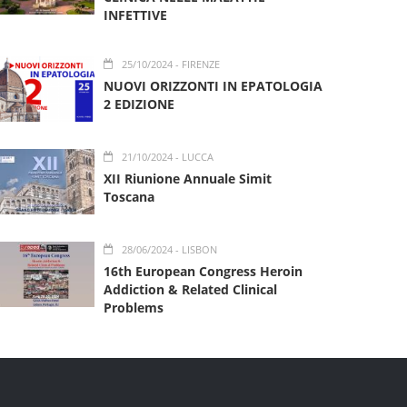
INFETTIVE
25/10/2024
- FIRENZE
NUOVI ORIZZONTI IN EPATOLOGIA
2 EDIZIONE
21/10/2024
- LUCCA
XII Riunione Annuale Simit
Toscana
28/06/2024
- LISBON
16th European Congress Heroin
Addiction & Related Clinical
Problems