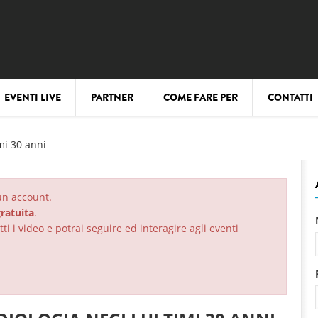
EVENTI LIVE
PARTNER
COME FARE PER
CONTATTI
mi 30 anni
 un account.
ratuita
.
ti i video e potrai seguire ed interagire agli eventi