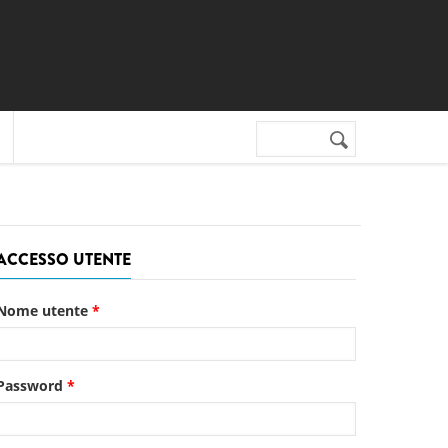
Cerca nel sito
Form di
ricerca
ACCESSO UTENTE
Nome utente
*
Password
*