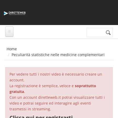
Salta al contenuto principale
Cerca nel sito
Form di
ricerca
Home
Peculiarità statistiche nelle medicine complementari
Per vedere tutti i nostri video è necessario creare un
account.
La registrazione è semplice, veloce e
soprattutto
gratuita
.
Con un account diretteweb.it potrai visualizzare tutti i
video e potrai seguire ed interagire agli eventi
trasmessi in streaming.
Clicca qui per registrarti