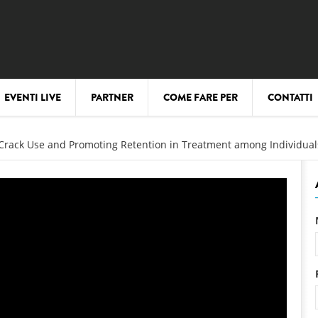
EVENTI LIVE
PARTNER
COME FARE PER
CONTATTI
Crack Use and Promoting Retention in Treatment among Individual