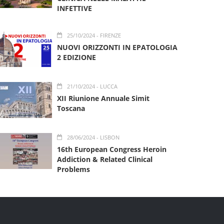
INFETTIVE
25/10/2024
- FIRENZE
NUOVI ORIZZONTI IN EPATOLOGIA
2 EDIZIONE
21/10/2024
- LUCCA
XII Riunione Annuale Simit
Toscana
28/06/2024
- LISBON
16th European Congress Heroin
Addiction & Related Clinical
Problems