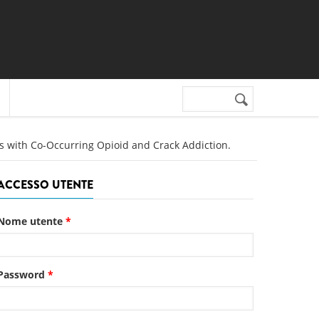
Cerca nel sito
Form di
ricerca
s with Co-Occurring Opioid and Crack Addiction.
ACCESSO UTENTE
Nome utente
*
Password
*