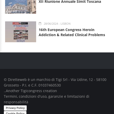
XII Riunione Annuale Simit Toscana
28/06/2024
- LISBON
16th European Congress Heroin
Addiction & Related Clinical Problems
© Diretteweb è un marchio di
Tigi Srl
- Via Udine, 12 - 58100
Grosseto - P.I. e C.F. 01037460530
..Another
Tigicongress
creation
Termini, condizioni d'uso, garanzie e limitazioni di
responsabilità
Privacy Policy
Cookie Policy