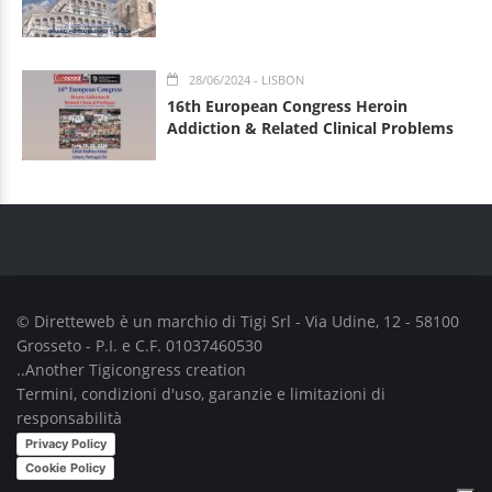
28/06/2024
- LISBON
16th European Congress Heroin
Addiction & Related Clinical Problems
© Diretteweb è un marchio di
Tigi Srl
- Via Udine, 12 - 58100
Grosseto - P.I. e C.F. 01037460530
..Another
Tigicongress
creation
Termini, condizioni d'uso, garanzie e limitazioni di
responsabilità
Privacy Policy
Cookie Policy