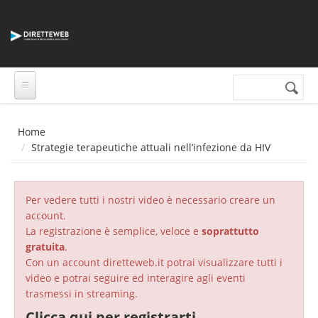
Salta al contenuto principale
Cerca nel sito
Form di
ricerca
Home
Strategie terapeutiche attuali nell’infezione da HIV
Per vedere tutti i nostri video è necessario creare un
account.
La registrazione è semplice, veloce e
soprattutto
gratuita
.
Con un account diretteweb.it potrai visualizzare tutti i
video e potrai seguire ed interagire agli eventi
trasmessi in streaming.
Clicca qui per registrarti