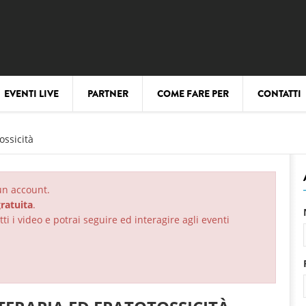
EVENTI LIVE
PARTNER
COME FARE PER
CONTATTI
ssicità
 un account.
ratuita
.
ti i video e potrai seguire ed interagire agli eventi