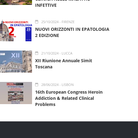
INFETTIVE
25/10/2024
- FIRENZE
NUOVI ORIZZONTI IN EPATOLOGIA
2 EDIZIONE
21/10/2024
- LUCCA
XII Riunione Annuale Simit
Toscana
28/06/2024
- LISBON
16th European Congress Heroin
Addiction & Related Clinical
Problems