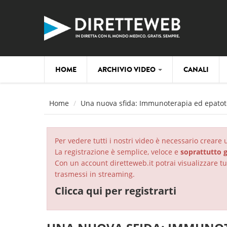
Salta al contenuto principale
HOME
ARCHIVIO VIDEO
CANALI
Home
Una nuova sfida: Immunoterapia ed epatoto
Per vedere tutti i nostri video è necessario creare
La registrazione è semplice, veloce e
soprattutto g
Con un account diretteweb.it potrai visualizzare tut
trasmessi in streaming.
Clicca qui per registrarti