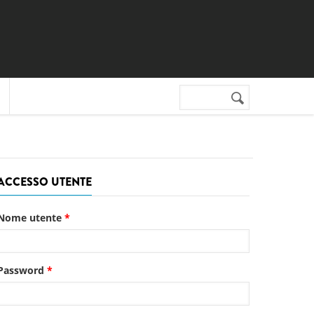
Cerca nel sito
Form di
ricerca
ACCESSO UTENTE
Nome utente
*
Password
*