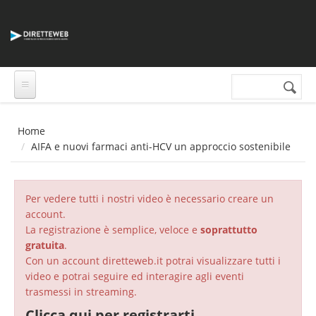
Salta al contenuto principale
Cerca nel sito
Form di
ricerca
Home
AIFA e nuovi farmaci anti-HCV un approccio sostenibile
Per vedere tutti i nostri video è necessario creare un
account.
La registrazione è semplice, veloce e
soprattutto
gratuita
.
Con un account diretteweb.it potrai visualizzare tutti i
video e potrai seguire ed interagire agli eventi
trasmessi in streaming.
Clicca qui per registrarti