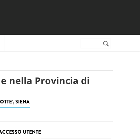
Cerca nel sito
Form di
ricerca
 nella Provincia di
OTTE', SIENA
ACCESSO UTENTE