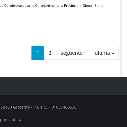
ze Cerebrovascolari e Coronariche nella Provincia di Siena
- Siena,
1
2
seguente ›
ultima »
- 58100 Grosseto - P.I. e C.F. 01037460530
sponsabilità