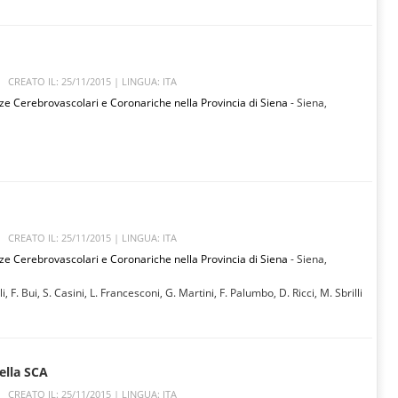
CREATO IL: 25/11/2015 |
LINGUA: ITA
ze Cerebrovascolari e Coronariche nella Provincia di Siena
- Siena,
CREATO IL: 25/11/2015 |
LINGUA: ITA
ze Cerebrovascolari e Coronariche nella Provincia di Siena
- Siena,
i, F. Bui, S. Casini, L. Francesconi, G. Martini, F. Palumbo, D. Ricci, M. Sbrilli
ella SCA
CREATO IL: 25/11/2015 |
LINGUA: ITA