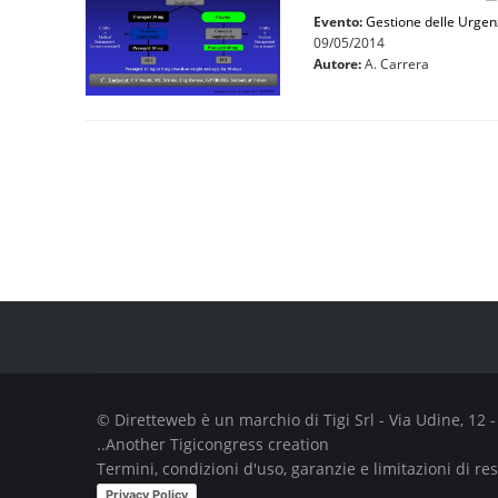
Evento:
Gestione delle Urgen
09/05/2014
Autore:
A. Carrera
Pagine
© Diretteweb è un marchio di
Tigi Srl
- Via Udine, 12 
..Another
Tigicongress
creation
Termini, condizioni d'uso, garanzie e limitazioni di re
Privacy Policy