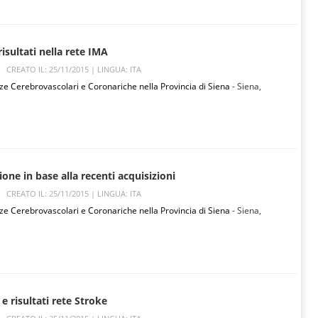
risultati nella rete IMA
CREATO IL: 25/11/2015 |
LINGUA: ITA
ze Cerebrovascolari e Coronariche nella Provincia di Siena
- Siena,
sione in base alla recenti acquisizioni
CREATO IL: 25/11/2015 |
LINGUA: ITA
ze Cerebrovascolari e Coronariche nella Provincia di Siena
- Siena,
 e risultati rete Stroke